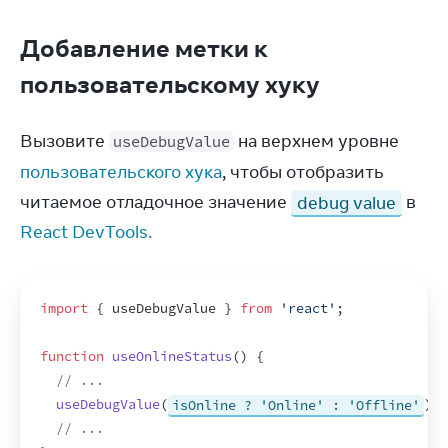
Добавление метки к
пользовательскому хуку
Вызовите 
 на верхнем уровне 
useDebugValue
пользовательского хука
, чтобы отобразить 
читаемое отладочное значение 
debug value
 в 
React DevTools.
import
{
useDebugValue
}
from
'react'
;
function
useOnlineStatus
(
)
{
// ...
useDebugValue
(
isOnline ? 'Online' : 'Offline'
)
;
// ...