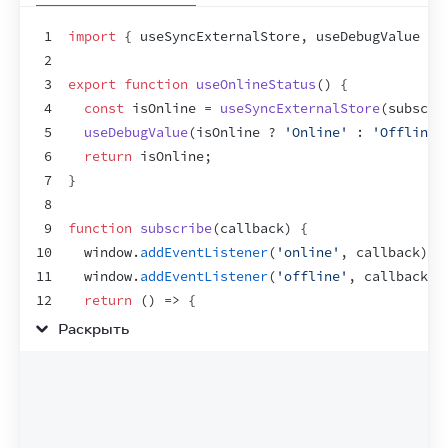
1
import
{
useSyncExternalStore
,
useDebugValue
}
2
3
export
function
useOnlineStatus
(
)
{
4
const
isOnline
 = 
useSyncExternalStore
(
subscri
5
useDebugValue
(
isOnline
 ? 
'Online'
 : 
'Offline'
6
return
isOnline
;
7
}
8
9
function
subscribe
(
callback
)
{
10
window
.
addEventListener
(
'online'
,
callback
)
;
11
window
.
addEventListener
(
'offline'
,
callback
)
;
12
return
(
)
=>
{
13
window
.
removeEventListener
(
'online'
,
callba
Раскрыть
14
window
.
removeEventListener
(
'offline'
,
callb
15
}
;
16
}
17