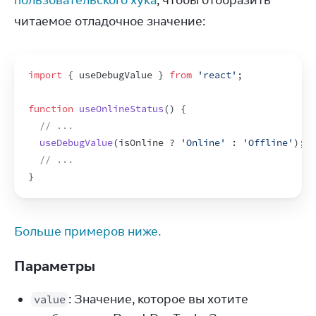
пользовательского хука
, чтобы отобразить 
читаемое отладочное значение:
import
{
useDebugValue
}
from
'react'
;
function
useOnlineStatus
(
)
{
// ...
useDebugValue
(
isOnline
 ? 
'Online'
 : 
'Offline'
)
;
// ...
}
Больше примеров ниже.
Параметры
: Значение, которое вы хотите
value